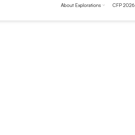
About Explorations
CFP 2026
Konieczne
Te pliki cookie
nie są
opcjonalne. Są
one potrzebne