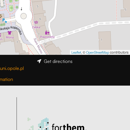
, ©
contributors
Leaflet
OpenStreetMap
Get directions
uni.opole.pl
mation