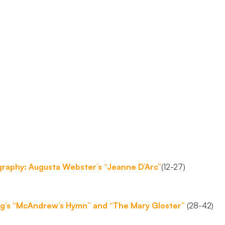
do
funkcjonowania
strony
internetowej.
Statystyka
Abyśmy mogli
poprawić
funkcjonalność
i strukturę
strony
internetowej,
na podstawie
tego, jak
graphy: Augusta Webster’s “Jeanne D’Arc”
(12-27)
strona jest
używana.
ing’s “McAndrew’s Hymn” and “The Mary Gloster”
(28-42)
Doświadczenie