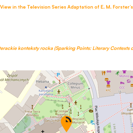
Aby nasza
View in the Television Series Adaptation of E. M. Forster’
strona
internetowa
działała jak
najlepiej
podczas
twojego
przejścia na nią.
iterackie konteksty rocka (Sparking Points: Literary Contexts 
Jeśli odrzucisz
te pliki cookie,
niektóre funkcje
znikną ze strony
internetowej.
Marketing
Udostępniając
swoje
zainteresowania i
zachowania