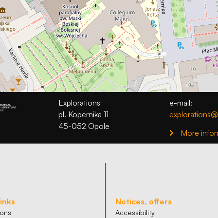
podczas
odwiedzania naszej
strony, zwiększasz
szansę na
zobaczenie
spersonalizowanych
treści i ofert.
Explorations
e-mail:
pl. Kopernika 11
explorations@
45-052 Opole
More infor
links
Notices, offers
ions
Accessibility