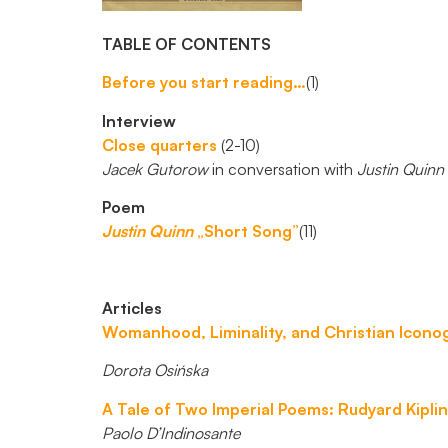
TABLE OF CONTENTS
Before you start reading…
(1)
Interview
Close quarters
(2-10)
Jacek Gutorow
in conversation with
Justin Quinn
Poem
Justin Quinn
„Short Song”
(11)
Articles
Womanhood, Liminality, and Christian Icono
Dorota Osińska
A Tale of Two Imperial Poems: Rudyard Kipl
Paolo D’Indinosante