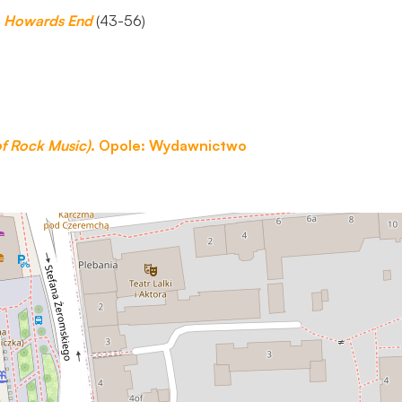
s
Howards End
(43-56)
of Rock Music)
. Opole: Wydawnictwo