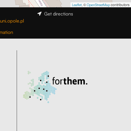
, ©
contributors
Leaflet
OpenStreetMap
Get directions
uni.opole.pl
mation