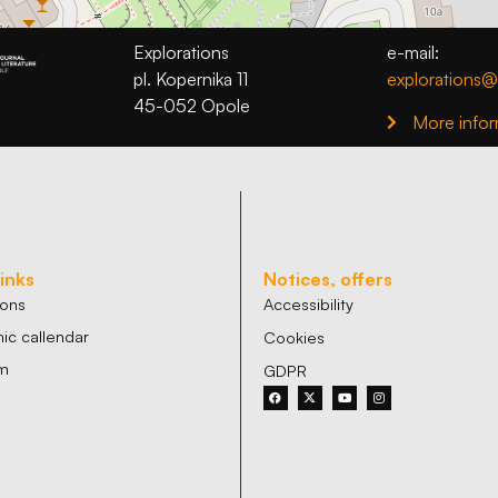
Aby nasza
strona
Explorations
e-mail:
internetowa
pl. Kopernika 11
explorations@
działała jak
najlepiej
45-052 Opole
More infor
podczas
twojego
przejścia na nią.
Jeśli odrzucisz
te pliki cookie,
niektóre funkcje
znikną ze strony
links
Notices, offers
internetowej.
ions
Accessibility
c callendar
Cookies
m
GDPR
Marketing
Udostępniając
swoje
zainteresowania i
zachowania