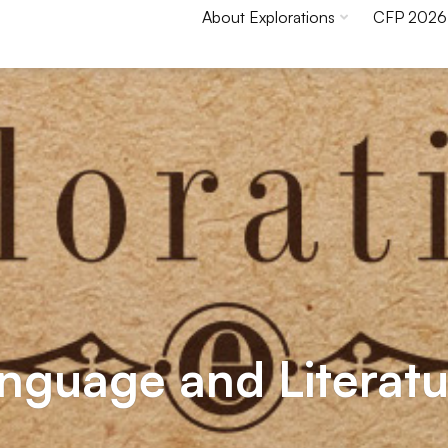
About Explorations
CFP 2026
Konieczne
anguage and Literatu
Te pliki cookie
nie są
opcjonalne. Są
one potrzebne